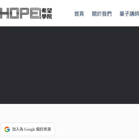
跳
至
首頁
關於我們
量子講
主
要
內
容
加入為 Google 偏好來源