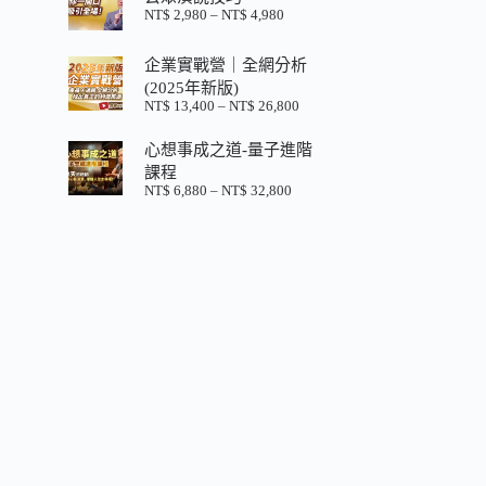
格：
格：
NT$
2,980
–
NT$
4,980
價
NT$ 880。
NT$ 200。
格
範
企業實戰營｜全網分析
圍：
(2025年新版)
NT$ 2,980
NT$
13,400
–
NT$
26,800
價
到
格
NT$ 4,980
心想事成之道-量子進階
範
圍：
課程
NT$ 13,400
NT$
6,880
–
NT$
32,800
價
到
格
NT$ 26,800
範
圍：
NT$ 6,880
到
NT$ 32,800