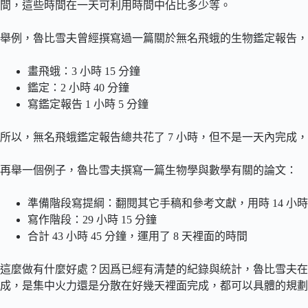
間，這些時間在一天可利用時間中佔比多少等。
舉例，魯比雪夫曾經撰寫過一篇關於無名飛蛾的生物鑑定報告，
畫飛蛾：3 小時 15 分鐘
鑑定：2 小時 40 分鐘
寫鑑定報告 1 小時 5 分鐘
所以，無名飛蛾鑑定報告總共花了 7 小時，但不是一天內完成
再舉一個例子，魯比雪夫撰寫一篇生物學與數學有關的論文：
準備階段寫提綱：翻閱其它手稿和參考文獻，用時 14 小時 
寫作階段：29 小時 15 分鐘
合計 43 小時 45 分鐘，運用了 8 天裡面的時間
這麼做有什麼好處？因爲已經有清楚的紀錄與統計，魯比雪夫在
成，是集中火力還是分散在好幾天裡面完成，都可以具體的規劃