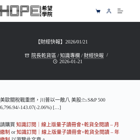
跳
至
購
主
物
要
車
內
容
【財經快報】2026/01/21
院長乾貨區
/
知識專欄
/
財經快報
2026-01-21
美歐關稅戰重燃，川普以一敵八 美股:📉S&P 500
6,796.94/-143.07(-2.06%) […]
請購買
知識訂閱｜線上版量子讀冊會+乾貨全閱讀 – 月
繳制
or
知識訂閱｜線上版量子讀冊會+乾貨全閱讀 – 年
繳制
以瀏覽此文章。