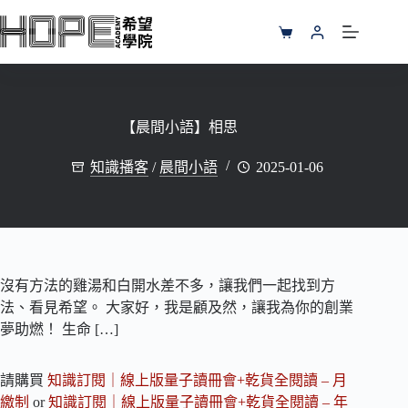
跳
至
購
主
物
要
車
內
容
【晨間小語】相思
知識播客
/
晨間小語
2025-01-06
沒有方法的雞湯和白開水差不多，讓我們一起找到方
法、看見希望。 大家好，我是顧及然，讓我為你的創業
夢助燃！ 生命 […]
請購買
知識訂閱｜線上版量子讀冊會+乾貨全閱讀 – 月
繳制
or
知識訂閱｜線上版量子讀冊會+乾貨全閱讀 – 年