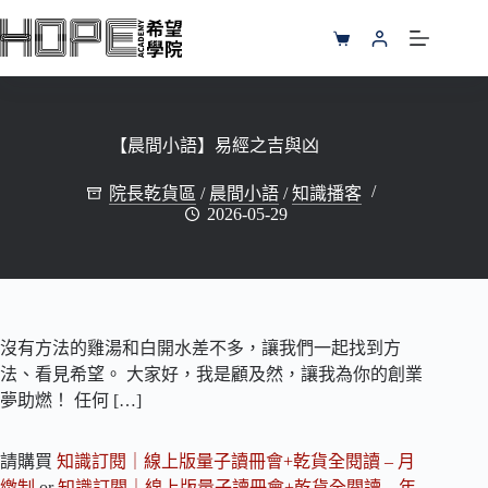
跳
至
購
主
物
要
車
內
容
【晨間小語】易經之吉與凶
院長乾貨區
/
晨間小語
/
知識播客
2026-05-29
沒有方法的雞湯和白開水差不多，讓我們一起找到方
法、看見希望。 大家好，我是顧及然，讓我為你的創業
夢助燃！ 任何 […]
請購買
知識訂閱｜線上版量子讀冊會+乾貨全閱讀 – 月
繳制
or
知識訂閱｜線上版量子讀冊會+乾貨全閱讀 – 年