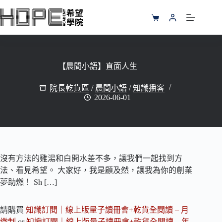
跳
至
購
主
物
要
車
內
容
【晨間小語】直面人生
院長乾貨區
/
晨間小語
/
知識播客
2026-06-01
沒有方法的雞湯和白開水差不多，讓我們一起找到方
法、看見希望。 大家好，我是顧及然，讓我為你的創業
夢助燃！ Sh […]
請購買
知識訂閱｜線上版量子讀冊會+乾貨全閱讀 – 月
繳制
or
知識訂閱｜線上版量子讀冊會+乾貨全閱讀 – 年