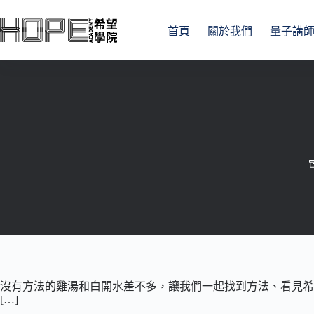
跳
至
首頁
關於我們
量子講
主
要
內
容
沒有方法的雞湯和白開水差不多，讓我們一起找到方法、看見希
[…]