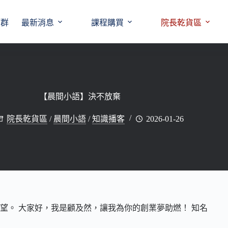
師群
最新消息
課程購買
院長乾貨區
【晨間小語】決不放棄
院長乾貨區
/
晨間小語
/
知識播客
2026-01-26
望。 大家好，我是顧及然，讓我為你的創業夢助燃！ 知名