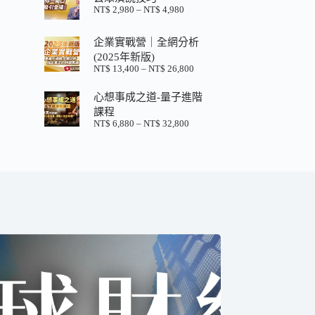
格：
格：
NT$
2,980
–
NT$
4,980
價
NT$ 880。
NT$ 200。
格
範
企業實戰營｜全網分析
圍：
(2025年新版)
NT$ 2,980
NT$
13,400
–
NT$
26,800
價
到
格
NT$ 4,980
心想事成之道-量子進階
範
圍：
課程
NT$ 13,400
NT$
6,880
–
NT$
32,800
價
到
格
NT$ 26,800
範
圍：
NT$ 6,880
到
NT$ 32,800