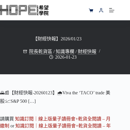
跳
至
購
主
物
要
車
內
容
【財經快報】2026/01/23
院長乾貨區
/
知識專欄
/
財經快報
2026-01-23
🌄📰【財經快報-20260123】🌧Viva the ‘TACO’ trade 美
股:📈S&P 500 […]
請購買
知識訂閱｜線上版量子讀冊會+乾貨全閱讀 – 月
繳制
or
知識訂閱｜線上版量子讀冊會+乾貨全閱讀 – 年