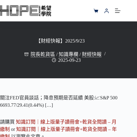
跳
至
購
主
物
要
車
內
容
【財經快報】2025/9/23
院長乾貨區
/
知識專欄
/
財經快報
2025-09-23
關注FED官員談話；降息預期是否延續 美股:📈S&P 500
6693.77/29.41(0.44%) […]
請購買
知識訂閱｜線上版量子讀冊會+乾貨全閱讀 – 月
繳制
or
知識訂閱｜線上版量子讀冊會+乾貨全閱讀 – 年
繳制
以瀏覽此文章。