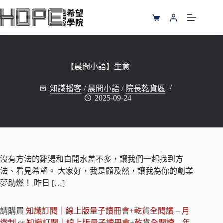
跳
至
購
主
物
要
車
內
容
【晨間小語】生意
知識播客
/
晨間小語
/
院長乾貨區
2025-09-24
沒有方法的雞湯和白開水差不多，讓我們一起找到方
法、看見希望。 大家好，我是顧及然，讓我為你的創業
夢助燃！ 昨日 […]
請購買
知識訂閱｜線上版量子讀冊會+乾貨全閱讀 – 月
繳制
or
知識訂閱｜線上版量子讀冊會+乾貨全閱讀 – 年