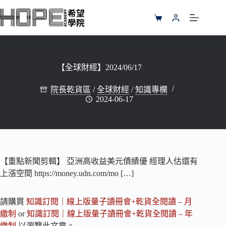
跳
至
購
主
物
要
車
內
容
【全球財經】2024/06/17
院長乾貨區
/
全球財經
/
知識專欄
2024-06-17
【重點新聞剪輯】 亞洲高收益美元債績優 經理人估還有
上漲空間 https://money.udn.com/mo […]
請購買
知識訂閱｜線上版量子讀冊會+乾貨全閱讀 – 月
繳制
or
知識訂閱｜線上版量子讀冊會+乾貨全閱讀 – 年
繳制
以瀏覽此文章。