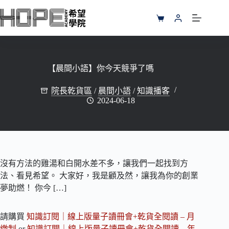
跳
至
購
主
物
要
車
內
容
【晨間小語】你今天競爭了嗎
院長乾貨區
/
晨間小語
/
知識播客
2024-06-18
沒有方法的雞湯和白開水差不多，讓我們一起找到方
法、看見希望。 大家好，我是顧及然，讓我為你的創業
夢助燃！ 你今 […]
請購買
知識訂閱｜線上版量子讀冊會+乾貨全閱讀 – 月
繳制
or
知識訂閱｜線上版量子讀冊會+乾貨全閱讀 – 年