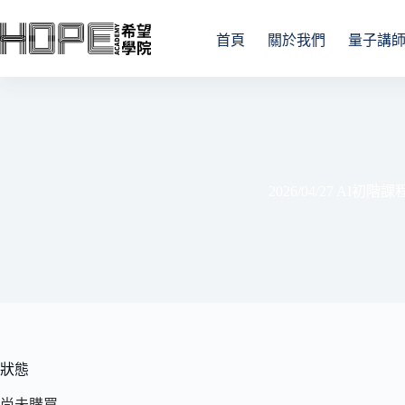
跳
至
首頁
關於我們
量子講
主
要
內
容
2026/04/27 AI初階課
狀態
尚未購買