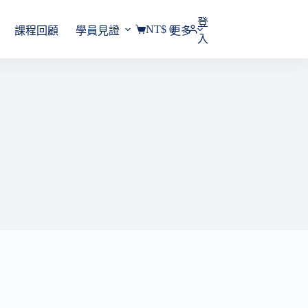
登
NT$
0
課程回顧
學員見證
更多
購
入
物
車