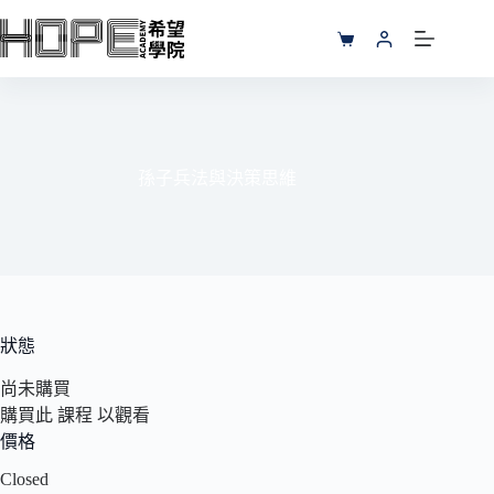
跳
至
購
主
物
要
車
內
容
孫子兵法與決策思維
狀態
尚未購買
購買此 課程 以觀看
價格
Closed