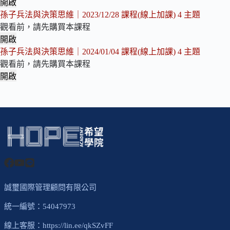
維
決
兵
開啟
｜
策
法
孫
孫子兵法與決策思維｜2023/12/28 課程(線上加課)
4 主題
課
思
與
子
觀看前，請先購買本課程
程
維
決
兵
開啟
公
｜
策
法
孫
孫子兵法與決策思維｜2024/01/04 課程(線上加課)
4 主題
告
講
思
與
子
觀看前，請先購買本課程
義
維
決
兵
開啟
｜
策
法
孫
2023/12/16
思
與
子
課
維
決
兵
程
｜
策
法
2023/12/21
思
與
課
維
決
程
｜
策
(線
2023/12/28
思
上
課
維
誠璽國際管理顧問有限公司
加
程
｜
統一編號：54047973
課)
(線
2024/01/04
上
課
線上客服：
https://lin.ee/qkSZvFF