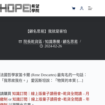
跳
至
購
主
物
要
車
內
容
【顧名思易】我就是害怕
院長乾貨區
/
知識專欄
/
顧名思易
2024-02-26
法國哲學家笛卡爾 (Rene Descartes) 最有名的一句話：
「我思故我在。」 愛因斯坦說：「物質的本質 […]
請購買
知識訂閱｜線上版量子讀冊會+乾貨全閱讀 – 月
繳制
or
知識訂閱｜線上版量子讀冊會+乾貨全閱讀 – 年
繳制
以瀏覽此文章。