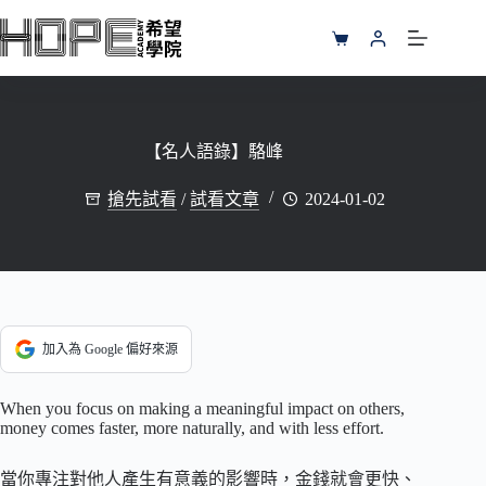
跳
至
購
主
物
要
車
內
容
【名人語錄】駱峰
搶先試看
/
試看文章
2024-01-02
加入為 Google 偏好來源
When you focus on making a meaningful impact on others,
money comes faster, more naturally, and with less effort.
當你專注對他人產生有意義的影響時，金錢就會更快、