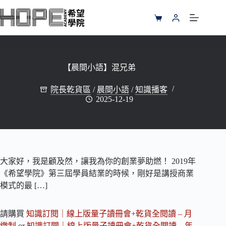
跳
至
購
主
物
要
車
內
容
【晨間小語】混兄弟
院長乾貨區
/
晨間小語
/
知識播客
2025-12-19
大家好，我是顧及然，讓我為你的創業夢助燃！ 2019年
《希望學院》第三屆學員結業的時候，剛好是講授商業
模式的最 […]
請購買
知識訂閱｜線上版量子讀冊會+乾貨全閱讀 – 月
繳制
or
知識訂閱｜線上版量子讀冊會+乾貨全閱讀 – 年