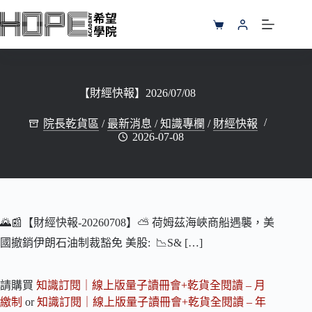
跳
至
購
主
物
要
車
內
容
【財經快報】2026/07/08
院長乾貨區
/
最新消息
/
知識專欄
/
財經快報
2026-07-08
🌄📰【財經快報-20260708】⛅️ 荷姆茲海峽商船遇襲，美
國撤銷伊朗石油制裁豁免 美股: 📉S& […]
請購買
知識訂閱｜線上版量子讀冊會+乾貨全閱讀 – 月
繳制
or
知識訂閱｜線上版量子讀冊會+乾貨全閱讀 – 年