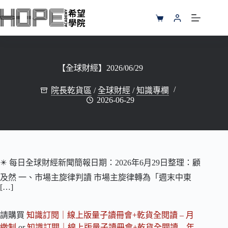
跳
至
購
主
物
要
車
內
容
【全球財經】2026/06/29
院長乾貨區
/
全球財經
/
知識專欄
2026-06-29
✴️ 每日全球財經新聞簡報日期：2026年6月29日整理：顧
及然 一、市場主旋律判讀 市場主旋律轉為「週末中東
[…]
請購買
知識訂閱｜線上版量子讀冊會+乾貨全閱讀 – 月
繳制
or
知識訂閱｜線上版量子讀冊會+乾貨全閱讀 – 年