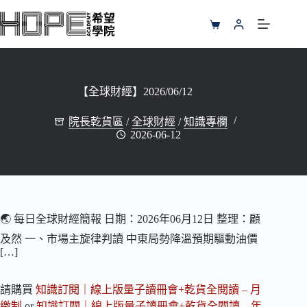
跳
至
購
主
物
要
車
內
容
【全球財經】2026/06/12
院長乾貨區
/
全球財經
/
知識專欄
2026-06-12
🌏 每日全球財經簡報 日期：2026年06月12日 整理：顧
及然 一、市場主旋律判讀 中東局勢降溫預期驅動油價
[…]
請購買
知識訂閱｜線上版量子讀冊會+乾貨全閱讀 – 月
繳制
or
知識訂閱｜線上版量子讀冊會+乾貨全閱讀 – 年