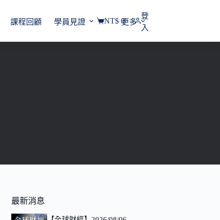
登
NT$
0
課程回顧
學員見證
更多
購
入
物
車
最新消息
【全球財經】2026/08/06