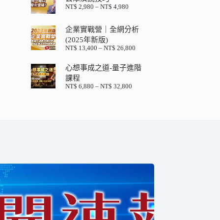
格：
格：
NT$
2,980
–
NT$
4,980
價
NT$ 880。
NT$ 200。
格
範
企業實戰營｜全網分析
圍：
(2025年新版)
NT$ 2,980
NT$
13,400
–
NT$
26,800
價
到
格
NT$ 4,980
心想事成之道-量子進階
範
圍：
課程
NT$ 13,400
NT$
6,880
–
NT$
32,800
價
到
格
NT$ 26,800
範
圍：
NT$ 6,880
到
NT$ 32,800