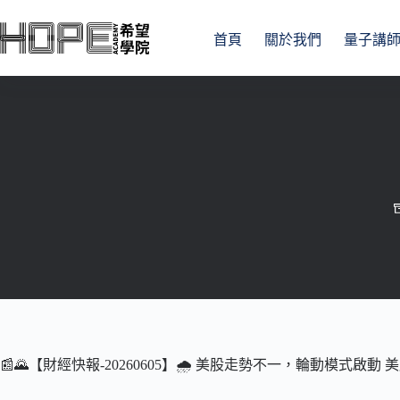
跳
至
首頁
關於我們
量子講
主
要
內
容
📰🌄【財經快報-20260605】🌧 美股走勢不一，輪動模式啟動 美股: 