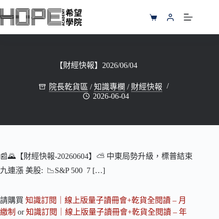
跳
至
購
主
物
要
車
內
容
【財經快報】2026/06/04
院長乾貨區
/
知識專欄
/
財經快報
2026-06-04
📰🌄【財經快報-20260604】⛅️ 中東局勢升級，標普結束
九連漲 美股: 📉S&P 500 7 […]
請購買
知識訂閱｜線上版量子讀冊會+乾貨全閱讀 – 月
繳制
or
知識訂閱｜線上版量子讀冊會+乾貨全閱讀 – 年