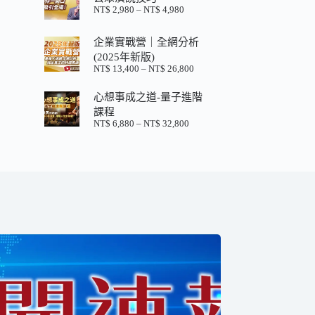
格：
格：
NT$
2,980
–
NT$
4,980
價
NT$ 880。
NT$ 200。
格
範
企業實戰營｜全網分析
圍：
(2025年新版)
NT$ 2,980
NT$
13,400
–
NT$
26,800
價
到
格
NT$ 4,980
心想事成之道-量子進階
範
圍：
課程
NT$ 13,400
NT$
6,880
–
NT$
32,800
價
到
格
NT$ 26,800
範
圍：
NT$ 6,880
到
NT$ 32,800