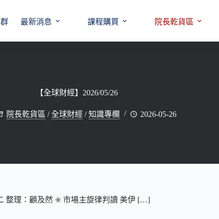
師群
最新消息
課程購買
院長乾貨區
【全球財經】2026/05/26
院長乾貨區
/
全球財經
/
知識專欄
2026-05-26
 整理：顧及然 ✳️ 市場主旋律判讀 美伊 […]