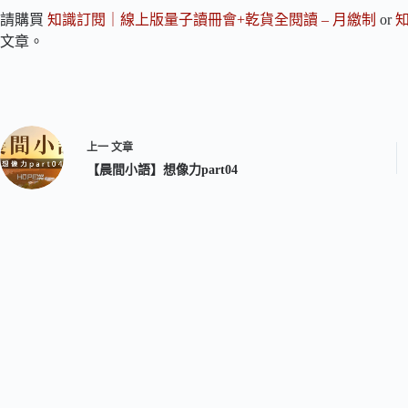
請購買
知識訂閱｜線上版量子讀冊會+乾貨全閱讀 – 月繳制
or
文章。
上一
文章
【晨間小語】想像力part04