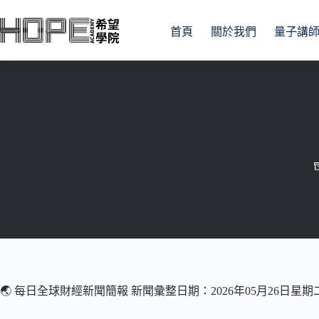
跳
至
首頁
關於我們
量子講
主
要
內
容
🌏 每日全球財經新聞簡報 新聞彙整日期：2026年05月26日星期二