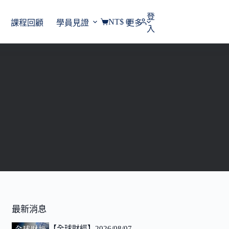
登
NT$
0
課程回顧
學員見證
更多
購
入
物
車
最新消息
【全球財經】2026/08/07