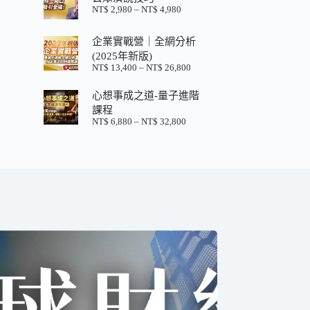
格：
格：
NT$
2,980
–
NT$
4,980
價
NT$ 880。
NT$ 200。
格
範
企業實戰營｜全網分析
圍：
(2025年新版)
NT$ 2,980
NT$
13,400
–
NT$
26,800
價
到
格
NT$ 4,980
心想事成之道-量子進階
範
圍：
課程
NT$ 13,400
NT$
6,880
–
NT$
32,800
價
到
格
NT$ 26,800
範
圍：
NT$ 6,880
到
NT$ 32,800