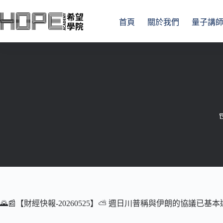
跳
至
首頁
關於我們
量子講
主
要
內
容
🌄📰【財經快報-20260525】⛅️ 週日川普稱與伊朗的協議已基本