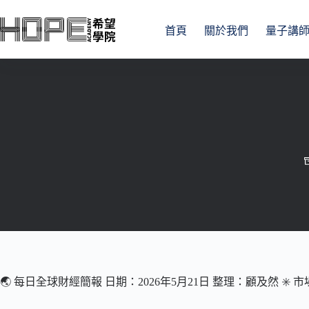
跳
至
首頁
關於我們
量子講
主
要
內
容
🌏 每日全球財經簡報 日期：2026年5月21日 整理：顧及然 ✳️ 市