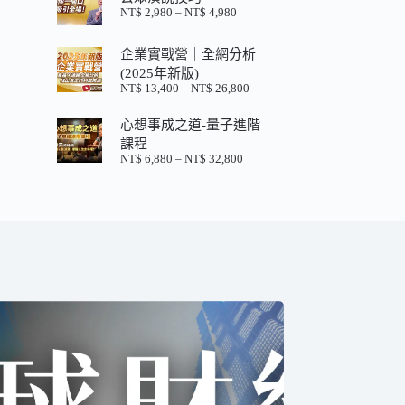
格：
格：
NT$
2,980
–
NT$
4,980
價
NT$ 880。
NT$ 200。
格
範
企業實戰營｜全網分析
圍：
(2025年新版)
NT$ 2,980
NT$
13,400
–
NT$
26,800
價
到
格
NT$ 4,980
心想事成之道-量子進階
範
圍：
課程
NT$ 13,400
NT$
6,880
–
NT$
32,800
價
到
格
NT$ 26,800
範
圍：
NT$ 6,880
到
NT$ 32,800