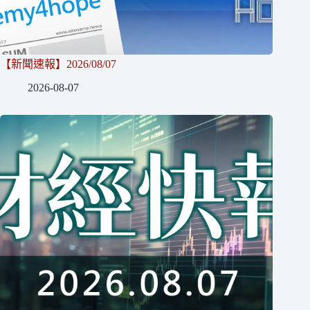
【新聞速報】2026/08/07
2026-08-07