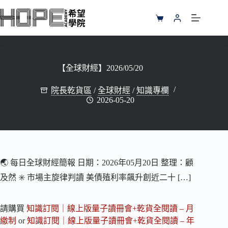
跳
至
購
主
物
要
車
內
容
【全球財經】2026/05/20
院長乾貨區
/
全球財經
/
知識專欄
2026-05-20
🌏 每日全球財經簡報 日期：2026年05月20日 整理：顧
及然 ✳️ 市場主旋律判讀 美債殖利率飆升創近二十 […]
請購買
知識訂閱｜線上版量子讀冊會+乾貨全閱讀 – 月
繳制
or
知識訂閱｜線上版量子讀冊會+乾貨全閱讀 – 年