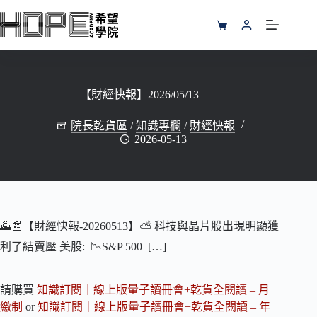
跳
至
購
主
物
要
車
內
容
【財經快報】2026/05/13
院長乾貨區
/
知識專欄
/
財經快報
2026-05-13
🌄📰【財經快報-20260513】⛅️ 科技與晶片股出現明顯獲
利了結賣壓 美股: 📉S&P 500 […]
請購買
知識訂閱｜線上版量子讀冊會+乾貨全閱讀 – 月
繳制
or
知識訂閱｜線上版量子讀冊會+乾貨全閱讀 – 年