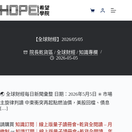
跳
至
購
主
物
要
車
內
容
【全球財經】2026/05/05
院長乾貨區
/
全球財經
/
知識專欄
2026-05-05
🌏 全球財經每日新聞彙整 日期：2026年5月5日 ✳️ 市場
主旋律判讀 中東衝突再起點燃油價，美股回檔、債息
[…]
請購買
知識訂閱｜線上版量子讀冊會+乾貨全閱讀 – 月
繳制
or
知識訂閱｜線上版量子讀冊會+乾貨全閱讀 – 年