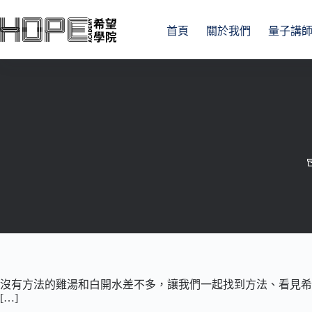
跳
至
首頁
關於我們
量子講
主
要
內
容
沒有方法的雞湯和白開水差不多，讓我們一起找到方法、看見希
[…]