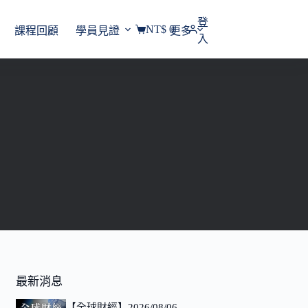
登
NT$
0
課程回顧
學員見證
更多
購
入
物
車
最新消息
【全球財經】2026/08/06