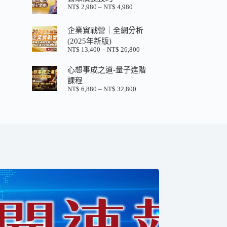
格：
格：
NT$
2,980
–
NT$
4,980
價
NT$ 880。
NT$ 200。
格
範
企業實戰營｜全網分析
圍：
(2025年新版)
NT$ 2,980
NT$
13,400
–
NT$
26,800
價
到
格
NT$ 4,980
心想事成之道-量子進階
範
圍：
課程
NT$ 13,400
NT$
6,880
–
NT$
32,800
價
到
格
NT$ 26,800
範
圍：
NT$ 6,880
到
NT$ 32,800