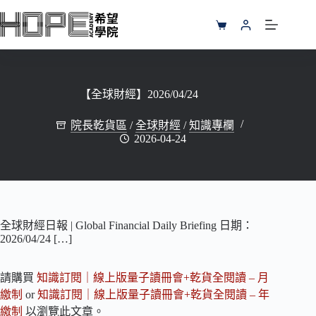
跳
至
購
主
物
要
車
內
容
【全球財經】2026/04/24
院長乾貨區
/
全球財經
/
知識專欄
2026-04-24
全球財經日報 | Global Financial Daily Briefing 日期：
2026/04/24 […]
請購買
知識訂閱｜線上版量子讀冊會+乾貨全閱讀 – 月
繳制
or
知識訂閱｜線上版量子讀冊會+乾貨全閱讀 – 年
繳制
以瀏覽此文章。