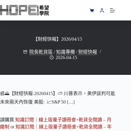
跳
至
購
主
物
要
車
內
容
【財經快報】2026/04/15
院長乾貨區
/
知識專欄
/
財經快報
2026-04-15
📰🌄【財經快報-20260415】⛅️ 川普表示，美伊談判可能
未來兩天內恢復 美股: 📈S&P 50 […]
請購買
知識訂閱｜線上版量子讀冊會+乾貨全閱讀 – 月
繳制
or
知識訂閱｜線上版量子讀冊會+乾貨全閱讀 – 年