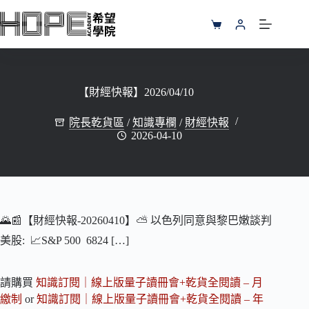
跳
至
購
主
物
要
車
內
容
【財經快報】2026/04/10
院長乾貨區
/
知識專欄
/
財經快報
2026-04-10
🌄📰【財經快報-20260410】⛅️ 以色列同意與黎巴嫩談判
美股: 📈S&P 500 6824 […]
請購買
知識訂閱｜線上版量子讀冊會+乾貨全閱讀 – 月
繳制
or
知識訂閱｜線上版量子讀冊會+乾貨全閱讀 – 年