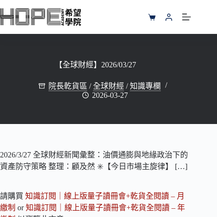
跳
至
購
主
物
要
車
內
容
【全球財經】2026/03/27
院長乾貨區
/
全球財經
/
知識專欄
2026-03-27
2026/3/27 全球財經新聞彙整：油價通膨與地緣政治下的
資產防守策略 整理：顧及然 ✳️【今日市場主旋律】 […]
請購買
知識訂閱｜線上版量子讀冊會+乾貨全閱讀 – 月
繳制
or
知識訂閱｜線上版量子讀冊會+乾貨全閱讀 – 年