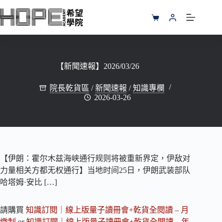
跳
至
購
主
物
要
車
內
容
【新聞速報】2026/03/26
院長乾貨區
/
新聞速報
/
知識專欄
2026-03-26
【伊朗：霍尔木兹海峡通行规则将被重新界定，伊敌对
力量相关方都无权通行】当地时间25日，伊朗武装部队
哈塔姆·安比 […]
請購買
知識訂閱｜線上版量子讀冊會+乾貨全閱讀 – 月
繳制
or
知識訂閱｜線上版量子讀冊會+乾貨全閱讀 – 年