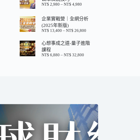
格：
格：
NT$
2,980
–
NT$
4,980
價
NT$ 880。
NT$ 200。
格
範
企業實戰營｜全網分析
圍：
(2025年新版)
NT$ 2,980
NT$
13,400
–
NT$
26,800
價
到
格
NT$ 4,980
心想事成之道-量子進階
範
圍：
課程
NT$ 13,400
NT$
6,880
–
NT$
32,800
價
到
格
NT$ 26,800
範
圍：
NT$ 6,880
到
NT$ 32,800