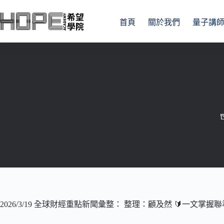
跳
至
首頁
關於我們
量子講
主
要
內
容
2026/3/19 全球財經重點新聞彙整： 整理：顧及然 🔰一文掌握聯準會FO