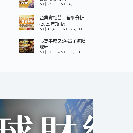
格：
格：
NT$
2,980
–
NT$
4,980
價
NT$ 880。
NT$ 200。
格
範
企業實戰營｜全網分析
圍：
(2025年新版)
NT$ 2,980
NT$
13,400
–
NT$
26,800
價
到
格
NT$ 4,980
心想事成之道-量子進階
範
圍：
課程
NT$ 13,400
NT$
6,880
–
NT$
32,800
價
到
格
NT$ 26,800
範
圍：
NT$ 6,880
到
NT$ 32,800