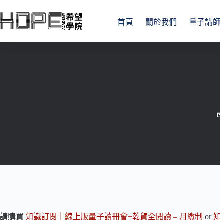
跳
至
首頁
關於我們
量子講
主
要
內
容
請購買
知識訂閱｜線上版量子讀冊會+乾貨全閱讀 – 月繳制
or