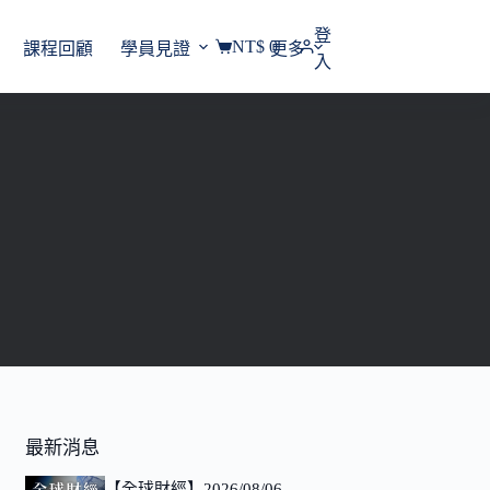
登
NT$
0
課程回顧
學員見證
更多
購
入
物
車
最新消息
【全球財經】2026/08/06