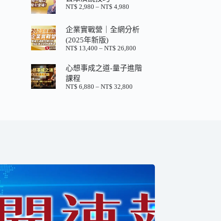
格：
格：
NT$
2,980
–
NT$
4,980
價
NT$ 880。
NT$ 200。
格
範
企業實戰營｜全網分析
圍：
(2025年新版)
NT$ 2,980
NT$
13,400
–
NT$
26,800
價
到
格
NT$ 4,980
心想事成之道-量子進階
範
圍：
課程
NT$ 13,400
NT$
6,880
–
NT$
32,800
價
到
格
NT$ 26,800
範
圍：
NT$ 6,880
到
NT$ 32,800