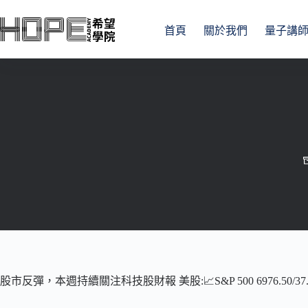
跳
至
首頁
關於我們
量子講
主
要
內
容
股市反彈，本週持續關注科技股財報 美股:📈S&P 500 6976.50/37.47(