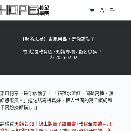
跳
至
購
主
物
要
車
內
容
【顧名思易】東風何辜，是你該動了
院長乾貨區
/
知識專欄
/
顧名思易
2026-02-02
東風何辜，是你該動了！ 「花落水流紅，閒愁萬種，無
語怨東風。」這句話寫得真好，把人世間的萬千繽紛和
千萬紛擾都描 […]
請購買
知識訂閱｜線上版量子讀冊會+乾貨全閱讀 – 月
繳制
or
知識訂閱｜線上版量子讀冊會+乾貨全閱讀 – 年