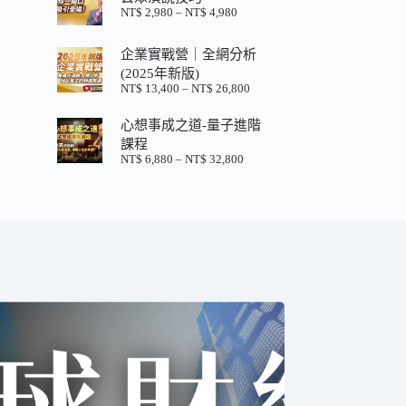
格：
格：
NT$
2,980
–
NT$
4,980
價
NT$ 880。
NT$ 200。
格
範
企業實戰營｜全網分析
圍：
(2025年新版)
NT$ 2,980
NT$
13,400
–
NT$
26,800
價
到
格
NT$ 4,980
心想事成之道-量子進階
範
圍：
課程
NT$ 13,400
NT$
6,880
–
NT$
32,800
價
到
格
NT$ 26,800
範
圍：
NT$ 6,880
到
NT$ 32,800