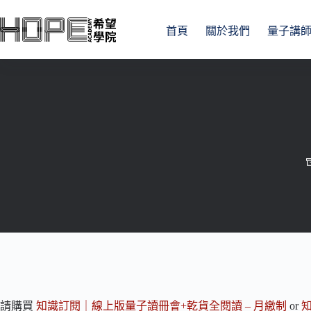
跳
至
首頁
關於我們
量子講
主
要
內
容
請購買
知識訂閱｜線上版量子讀冊會+乾貨全閱讀 – 月繳制
or