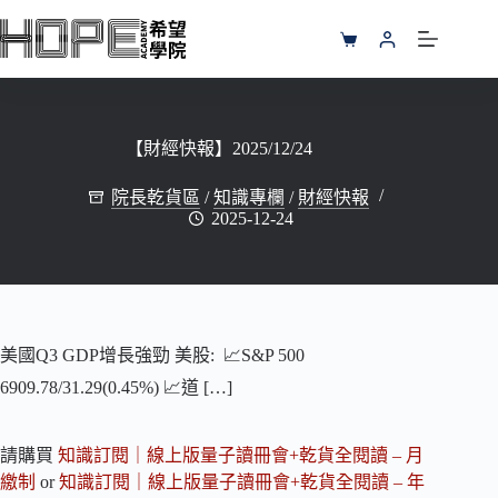
跳
至
購
主
物
要
車
內
容
【財經快報】2025/12/24
院長乾貨區
/
知識專欄
/
財經快報
2025-12-24
美國Q3 GDP增長強勁 美股: 📈S&P 500
6909.78/31.29(0.45%) 📈道 […]
請購買
知識訂閱｜線上版量子讀冊會+乾貨全閱讀 – 月
繳制
or
知識訂閱｜線上版量子讀冊會+乾貨全閱讀 – 年