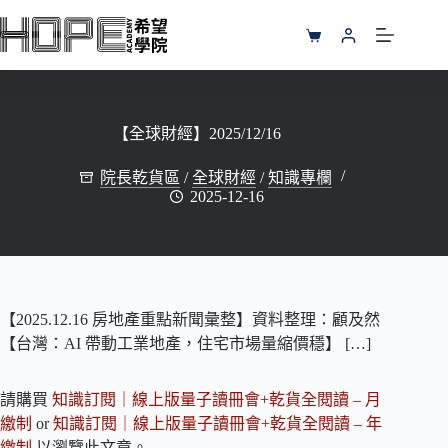
跳
至
購
主
物
要
車
內
容
【全球財經】2025/12/16
院長乾貨區
/
全球財經
/
知識專欄
2025-12-16
【2025.12.16 房地產重點新聞彙整】資料整理：顧及然
【台灣：AI 帶動工業地產，住宅市場量縮價穩】 […]
請購買
知識訂閱｜線上版量子讀冊會+乾貨全閱讀 – 月
繳制
or
知識訂閱｜線上版量子讀冊會+乾貨全閱讀 – 年
繳制
以瀏覽此文章。