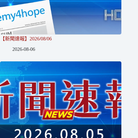
【新聞速報】2026/08/06
2026-08-06