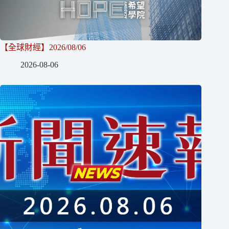
【全球財經】2026/08/06
2026-08-06