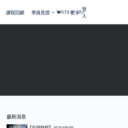
登
NT$
0
課程回顧
學員見證
更多
購
入
物
車
最新消息
【全球財經】2026/08/06