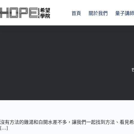
跳
至
首頁
關於我們
量子講
主
要
內
容
沒有方法的雞湯和白開水差不多，讓我們一起找到方法、看見希
[…]