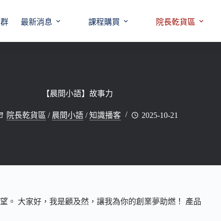
師群
最新消息
課程購買
院長乾貨區
【晨間小語】故事力
院長乾貨區
/
晨間小語
/
知識播客
2025-10-21
望。 大家好，我是顧及然，讓我為你的創業夢助燃！ 產品