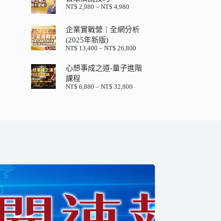
格：
格：
NT$
2,980
–
NT$
4,980
價
NT$ 880。
NT$ 200。
格
範
企業實戰營｜全網分析
圍：
(2025年新版)
NT$ 2,980
NT$
13,400
–
NT$
26,800
價
到
格
NT$ 4,980
心想事成之道-量子進階
範
圍：
課程
NT$ 13,400
NT$
6,880
–
NT$
32,800
價
到
格
NT$ 26,800
範
圍：
NT$ 6,880
到
NT$ 32,800