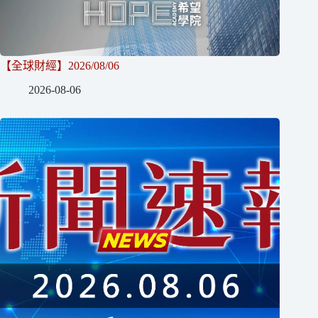
【全球財經】2026/08/06
2026-08-06