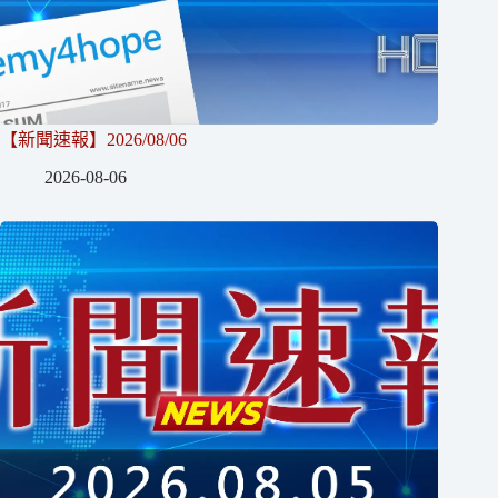
【新聞速報】2026/08/06
2026-08-06