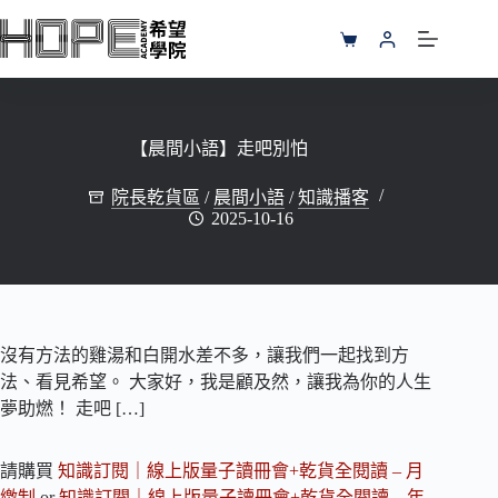
跳
至
購
主
物
要
車
內
容
【晨間小語】走吧別怕
院長乾貨區
/
晨間小語
/
知識播客
2025-10-16
沒有方法的雞湯和白開水差不多，讓我們一起找到方
法、看見希望。 大家好，我是顧及然，讓我為你的人生
夢助燃！ 走吧 […]
請購買
知識訂閱｜線上版量子讀冊會+乾貨全閱讀 – 月
繳制
or
知識訂閱｜線上版量子讀冊會+乾貨全閱讀 – 年