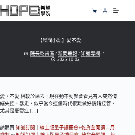
跳
至
購
主
物
要
車
內
容
【晨間小語】愛不愛
院長乾貨區
/
新聞速報
/
知識專欄
2025-10-02
愛，不愛 相較於過去，現在動不動就會看見有人突然情
緒失控、暴走，似乎當今這個時代很難做好情緒控管，
尤其是憂鬱症 […]
請購買
知識訂閱｜線上版量子讀冊會+乾貨全閱讀 – 月
繳制
or
知識訂閱｜線上版量子讀冊會+乾貨全閱讀 – 年