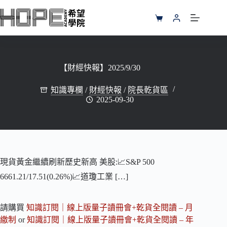
跳
至
購
主
物
要
車
內
容
【財經快報】2025/9/30
知識專欄
/
財經快報
/
院長乾貨區
2025-09-30
現貨黃金繼續刷新歷史新高 美股:📈S&P 500
6661.21/17.51(0.26%)📈道瓊工業 […]
請購買
知識訂閱｜線上版量子讀冊會+乾貨全閱讀 – 月
繳制
or
知識訂閱｜線上版量子讀冊會+乾貨全閱讀 – 年