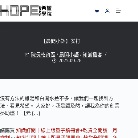
跳
至
購
主
物
要
車
內
容
【晨間小語】安打
院長乾貨區
/
晨間小語
/
知識播客
2025-09-26
沒有方法的雞湯和白開水差不多，讓我們一起找到方
法、看見希望。 大家好，我是顧及然，讓我為你的創業
夢助燃！ 【元 […]
請購買
知識訂閱｜線上版量子讀冊會+乾貨全閱讀 – 月
繳制
or
知識訂閱｜線上版量子讀冊會+乾貨全閱讀 – 年