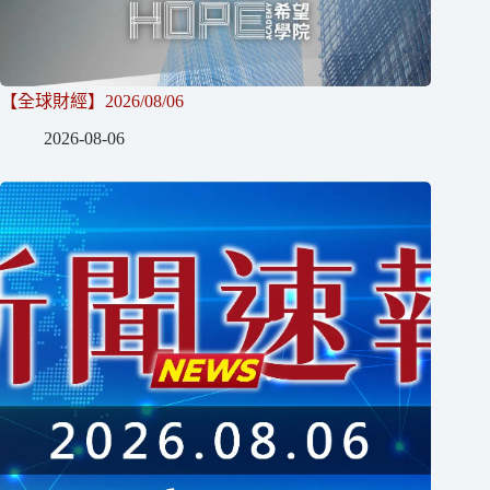
【全球財經】2026/08/06
2026-08-06