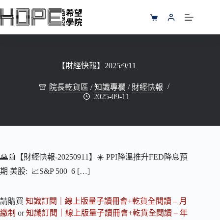
跳
至
購
主
物
要
車
內
容
【財經快報】2025/9/11
院長乾貨區
/
知識專欄
/
財經快報
2025-09-11
🌄📰【財經快報-20250911】☀️ PPI降溫推升FED降息預
期 美股: 📈S&P 500 6 […]
請購買
知識訂閱｜線上版量子讀冊會+乾貨全閱讀 – 月
繳制
or
知識訂閱｜線上版量子讀冊會+乾貨全閱讀 – 年